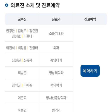
의료진 소개 및 진료예약
교수진
진료과
진료예약
권광안
ㅣ
김경오
ㅣ
정준원
소화기내과
김정호
ㅣ
이한나
이원석
ㅣ
백정흠
ㅣ
전영배
외과
심선진
ㅣ
신동복
종양내과
예약하기
최승준
영상의학과
김석균
ㅣ
이해준
핵의학과
이준교
방사선종양학과
하승연
병리과