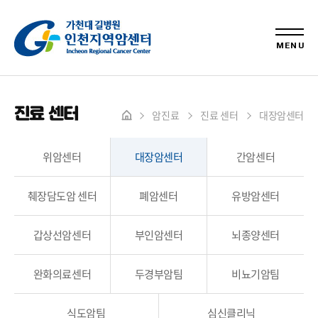
MENU
진료 센터
암진료
진료 센터
대장암센터
위암센터
대장암센터
간암센터
췌장담도암 센터
폐암센터
유방암센터
갑상선암센터
부인암센터
뇌종양센터
완화의료센터
두경부암팀
비뇨기암팀
식도암팀
심신클리닉