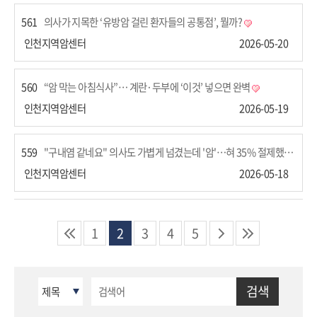
561
의사가 지목한 ‘유방암 걸린 환자들의 공통점’, 뭘까?
인천지역암센터
2026-05-20
560
“암 막는 아침식사”… 계란·두부에 ‘이것’ 넣으면 완벽
인천지역암센터
2026-05-19
559
"구내염 같네요" 의사도 가볍게 넘겼는데 '암'…혀 35% 절제했다
인천지역암센터
2026-05-18
1
2
3
4
5