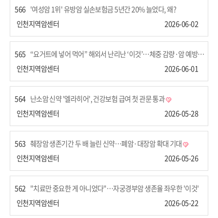
566
'여성암 1위' 유방암 실손보험금 5년간 20% 늘었다, 왜?
인천지역암센터
2026-06-02
565
“요거트에 넣어 먹어” 해외서 난리난 ‘이것’…체중 감량·암 예방까지
인천지역암센터
2026-06-01
564
난소암 신약 '엘라히어', 건강보험 급여 첫 관문 통과
인천지역암센터
2026-05-28
563
췌장암 생존기간 두 배 늘린 신약…폐암·대장암 확대 기대
인천지역암센터
2026-05-26
562
"치료만 중요한 게 아니었다"…자궁경부암 생존율 좌우한 '이것'
인천지역암센터
2026-05-22