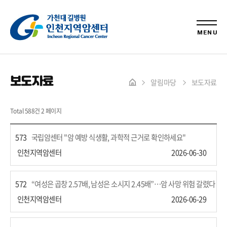
MENU
보도자료
알림마당
보도자료
Total 588건
2 페이지
573
국립암센터 "암 예방 식생활, 과학적 근거로 확인하세요"
인천지역암센터
2026-06-30
572
“여성은 곱창 2.57배, 남성은 소시지 2.45배”…암 사망 위험 갈렸다
인천지역암센터
2026-06-29