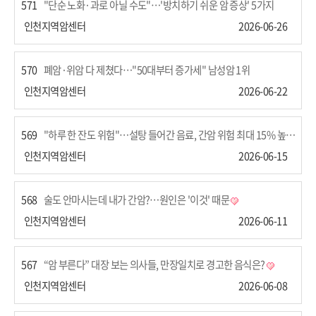
571
"단순 노화·과로 아닐 수도"…'방치하기 쉬운 암 증상' 5가지
인천지역암센터
2026-06-26
570
폐암·위암 다 제쳤다…"50대부터 증가세" 남성암 1위
인천지역암센터
2026-06-22
569
"하루 한 잔도 위험"…설탕 들어간 음료, 간암 위험 최대 15% 높인다
인천지역암센터
2026-06-15
568
술도 안마시는데 내가 간암?…원인은 '이것' 때문
인천지역암센터
2026-06-11
567
“암 부른다” 대장 보는 의사들, 만장일치로 경고한 음식은?
인천지역암센터
2026-06-08