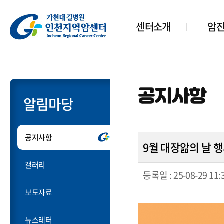
센터소개
암
공지사항
알림마당
공지사항
9월 대장앎의 날 
갤러리
등록일 :
25-08-29 11:
보도자료
뉴스레터