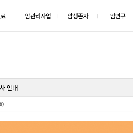
진료
암관리사업
암생존자
암연구
행사 안내
30