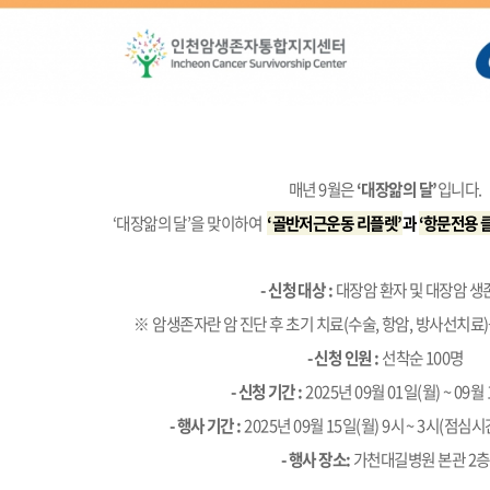
매년 9월은
‘대장앎의 달’
입니다.
‘대장앎의 달’을 맞이하여
‘골반저근운동 리플렛’
과
‘항문전용 
- 신청 대상 :
대장암 환자 및 대장암 생
※ 암생존자란 암 진단 후 초기 치료(수술, 항암, 방사선치료
- 신청 인원 :
선착순 100명
- 신청 기간 :
2025년 09월 01일(월) ~ 09월
- 행사 기간 :
2025년 09월 15일(월) 9시 ~ 3시(점심시
- 행사 장소:
가천대길병원 본관 2층