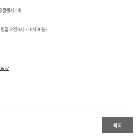
용클렌저 1개
 평일 오전 9시 ~ 16시 30분)
NoVk7
목록